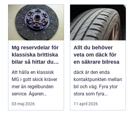
Mg reservdelar för
Allt du behöver
klassiska brittiska
veta om däck för
bilar så hittar du
en säkrare bilresa
rätt delar
Att hålla en klassisk
däck är den enda
MG i gott skick kräver
kontaktpunkten mellan
mer än regelbunden
bil och väg. Fyra ytor
service. Ägaren
stora som fyra
behöver också ha kol...
handflator avgör
03 maj 2026
11 april 2026
bromss...