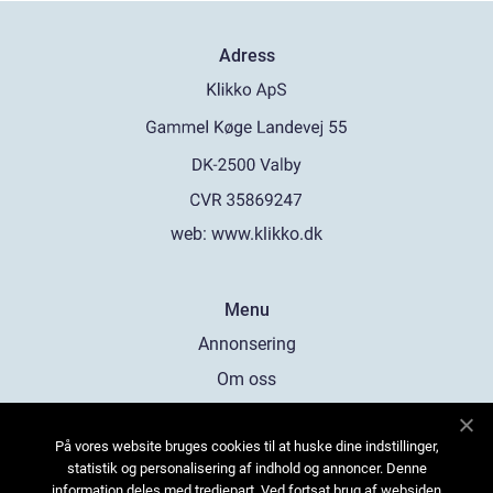
Adress
web:
www.klikko.dk
Menu
Annonsering
Om oss
Cookies
På vores website bruges cookies til at huske dine indstillinger,
Kontakta oss
statistik og personalisering af indhold og annoncer. Denne
Sitemap
information deles med tredjepart. Ved fortsat brug af websiden