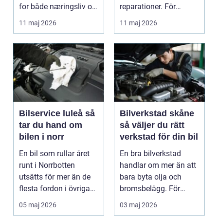
for både næringsliv og
reparationer. För
privatperson...
många förare i Skåne
11 maj 2026
11 maj 2026
är verk...
Bilservice luleå så
Bilverkstad skåne
tar du hand om
så väljer du rätt
bilen i norr
verkstad för din bil
En bil som rullar året
En bra bilverkstad
runt i Norrbotten
handlar om mer än att
utsätts för mer än de
bara byta olja och
flesta fordon i övriga
bromsbelägg. För
landet. Kyla, ...
många är bilen
05 maj 2026
03 maj 2026
avgörand...