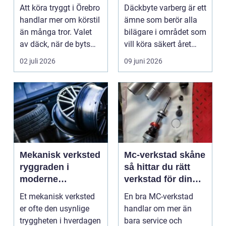
årstider
Att köra tryggt i Örebro
Däckbyte varberg är ett
handlar mer om körstil
ämne som berör alla
än många tror. Valet
bilägare i området som
av däck, när de byts
vill köra säkert året
och hur de...
om. När väd...
02 juli 2026
09 juni 2026
Mekanisk verksted
Mc-verkstad skåne
ryggraden i
så hittar du rätt
moderne
verkstad för din
maskinpark
motorcykel
Et mekanisk verksted
En bra MC-verkstad
er ofte den usynlige
handlar om mer än
tryggheten i hverdagen
bara service och