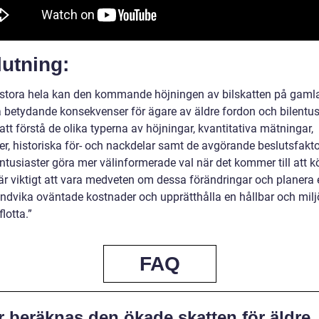
utning:
 stora hela kan den kommande höjningen av bilskatten på gamla
 betydande konsekvenser för ägare av äldre fordon och bilentusi
t förstå de olika typerna av höjningar, kvantitativa mätningar,
der, historiska för- och nackdelar samt de avgörande beslutsfakt
entusiaster göra mer välinformerade val när det kommer till att 
 är viktigt att vara medveten om dessa förändringar och planera 
 undvika oväntade kostnader och upprätthålla en hållbar och milj
lotta.”
FAQ
r beräknas den ökade skatten för äldre