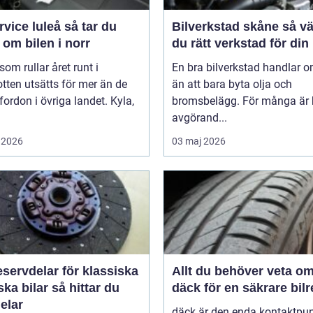
ce luleå så tar du
Bilverkstad skåne så väljer
om bilen i norr
du rätt verkstad för din 
 som rullar året runt i
En bra bilverkstad handlar 
tten utsätts för mer än de
än att bara byta olja och
 fordon i övriga landet. Kyla,
bromsbelägg. För många är 
avgörand...
 2026
03 maj 2026
servdelar för klassiska
Allt du behöver veta o
bilar så hittar du
däck för en säkrare bil
delar
däck är den enda kontaktpu