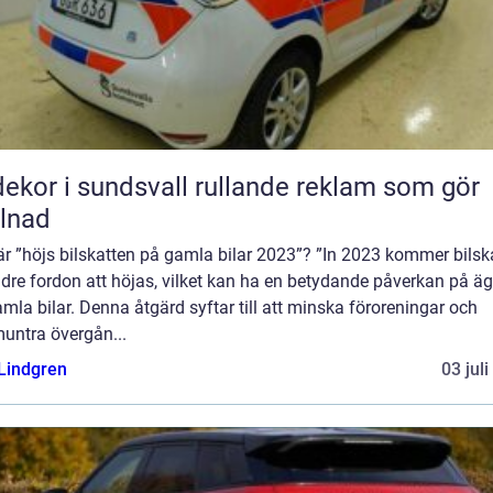
r i sundsvall rullande reklam som gör
llnad
r ”höjs bilskatten på gamla bilar 2023”? ”In 2023 kommer bilsk
ldre fordon att höjas, vilket kan ha en betydande påverkan på ä
mla bilar. Denna åtgärd syftar till att minska föroreningar och
untra övergån...
 Lindgren
03 jul