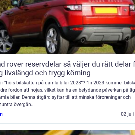
ver reservdelar så väljer du rätt delar för
g livslängd och trygg körning
r ”höjs bilskatten på gamla bilar 2023”? ”In 2023 kommer bilsk
ldre fordon att höjas, vilket kan ha en betydande påverkan på ä
mla bilar. Denna åtgärd syftar till att minska föroreningar och
untra övergån...
n
02 jul