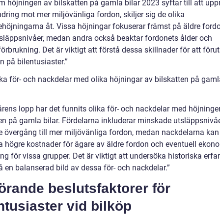
m höjningen av bilskatten på gamla bilar 2023 syftar till att up
dring mot mer miljövänliga fordon, skiljer sig de olika
tehöjningarna åt. Vissa höjningar fokuserar främst på äldre for
släppsnivåer, medan andra också beaktar fordonets ålder och
örbrukning. Det är viktigt att förstå dessa skillnader för att föru
 på bilentusiaster.”
ka för- och nackdelar med olika höjningar av bilskatten på gamla
årens lopp har det funnits olika för- och nackdelar med höjninge
ten på gamla bilar. Fördelarna inkluderar minskade utsläppsnivå
re övergång till mer miljövänliga fordon, medan nackdelarna kan
a högre kostnader för ägare av äldre fordon och eventuell ekon
ng för vissa grupper. Det är viktigt att undersöka historiska erfa
få en balanserad bild av dessa för- och nackdelar.”
rande beslutsfaktorer för
ntusiaster vid bilköp