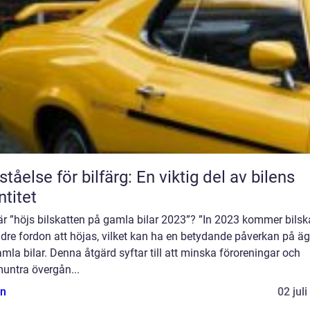
ståelse för bilfärg: En viktig del av bilens
ntitet
r ”höjs bilskatten på gamla bilar 2023”? ”In 2023 kommer bilsk
ldre fordon att höjas, vilket kan ha en betydande påverkan på ä
mla bilar. Denna åtgärd syftar till att minska föroreningar och
untra övergån...
n
02 jul