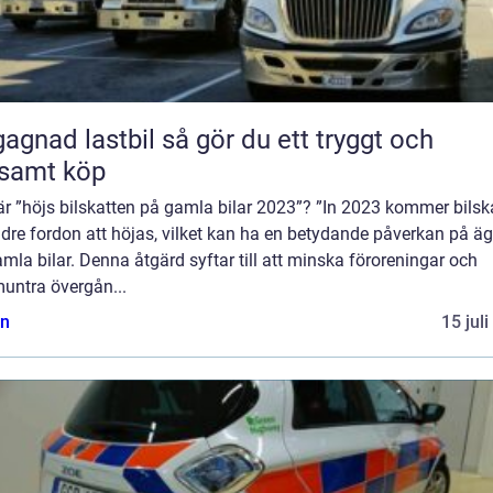
 lastbil så gör du ett tryggt och
samt köp
r ”höjs bilskatten på gamla bilar 2023”? ”In 2023 kommer bilsk
ldre fordon att höjas, vilket kan ha en betydande påverkan på ä
mla bilar. Denna åtgärd syftar till att minska föroreningar och
untra övergån...
n
15 jul