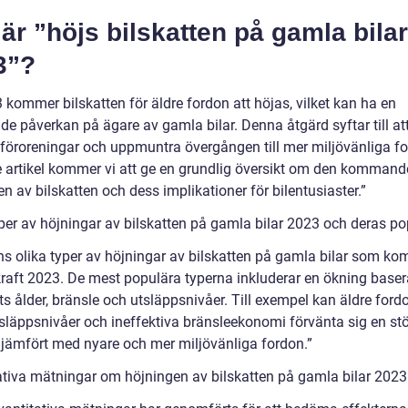
är ”höjs bilskatten på gamla bilar
3”?
 kommer bilskatten för äldre fordon att höjas, vilket kan ha en
de påverkan på ägare av gamla bilar. Denna åtgärd syftar till at
föroreningar och uppmuntra övergången till mer miljövänliga fo
e artikel kommer vi att ge en grundlig översikt om den kommand
n av bilskatten och dess implikationer för bilentusiaster.”
per av höjningar av bilskatten på gamla bilar 2023 och deras pop
nns olika typer av höjningar av bilskatten på gamla bilar som ko
 kraft 2023. De mest populära typerna inkluderar en ökning base
ts ålder, bränsle och utsläppsnivåer. Till exempel kan äldre for
släppsnivåer och ineffektiva bränsleekonomi förvänta sig en stö
 jämfört med nyare och mer miljövänliga fordon.”
ativa mätningar om höjningen av bilskatten på gamla bilar 2023