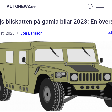
AUTONEWZ.
se
s bilskatten på gamla bilar 2023: En över
red
sti 2023
Jon Larsson