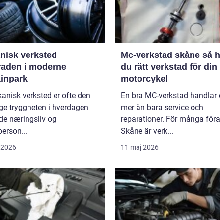
nisk verksted
Mc-verkstad skåne så hittar
raden i moderne
du rätt verkstad för din
inpark
motorcykel
anisk verksted er ofte den
En bra MC-verkstad handlar
ge tryggheten i hverdagen
mer än bara service och
de næringsliv og
reparationer. För många föra
person...
Skåne är verk...
 2026
11 maj 2026