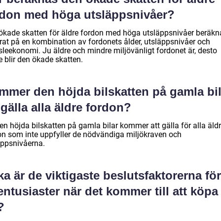
rdon med höga utsläppsnivåer?
ökade skatten för äldre fordon med höga utsläppsnivåer beräkn
rat på en kombination av fordonets ålder, utsläppsnivåer och
sleekonomi. Ju äldre och mindre miljövänligt fordonet är, desto
 blir den ökade skatten.
mmer den höjda bilskatten på gamla bil
 gälla alla äldre fordon?
en höjda bilskatten på gamla bilar kommer att gälla för alla äld
on som inte uppfyller de nödvändiga miljökraven och
äppsnivåerna.
ka är de viktigaste beslutsfaktorerna för
entusiaster när det kommer till att köpa
?