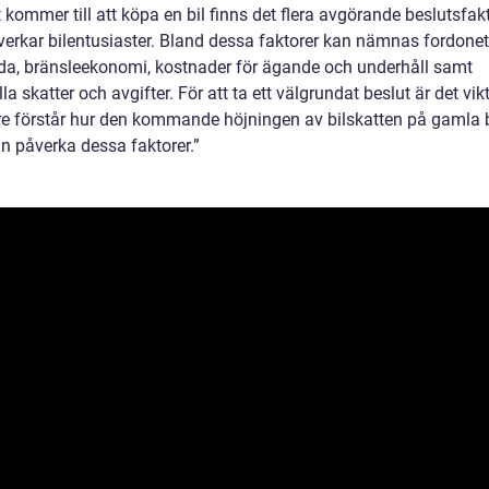
 kommer till att köpa en bil finns det flera avgörande beslutsfak
erkar bilentusiaster. Bland dessa faktorer kan nämnas fordone
da, bränsleekonomi, kostnader för ägande och underhåll samt
la skatter och avgifter. För att ta ett välgrundat beslut är det vikt
re förstår hur den kommande höjningen av bilskatten på gamla b
n påverka dessa faktorer.”