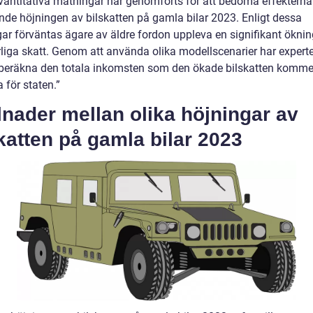
kvantitativa mätningar har genomförts för att bedöma effekterna
e höjningen av bilskatten på gamla bilar 2023. Enligt dessa
ar förväntas ägare av äldre fordon uppleva en signifikant öknin
rliga skatt. Genom att använda olika modellscenarier har expert
beräkna den totala inkomsten som den ökade bilskatten kommer
 för staten.”
lnader mellan olika höjningar av
katten på gamla bilar 2023