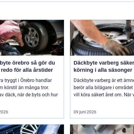
e örebro så gör du
Däckbyte varberg säker
 redo för alla årstider
körning i alla säsonger
ra tryggt i Örebro handlar
Däckbyte varberg är ett äm
 körstil än många tror.
berör alla bilägare i område
av däck, när de byts och hur
vill köra säkert året om. När 
 2026
09 juni 2026