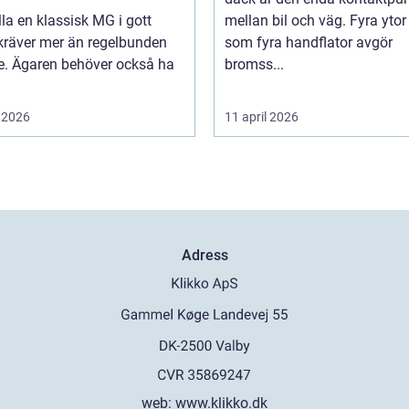
lla en klassisk MG i gott
mellan bil och väg. Fyra ytor
kräver mer än regelbunden
som fyra handflator avgör
ce. Ägaren behöver också ha
bromss...
 2026
11 april 2026
Adress
web:
www.klikko.dk