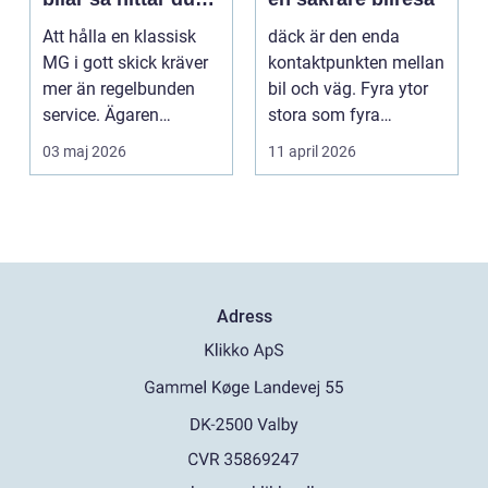
rätt delar
Att hålla en klassisk
däck är den enda
MG i gott skick kräver
kontaktpunkten mellan
mer än regelbunden
bil och väg. Fyra ytor
service. Ägaren
stora som fyra
behöver också ha kol...
handflator avgör
03 maj 2026
11 april 2026
bromss...
Adress