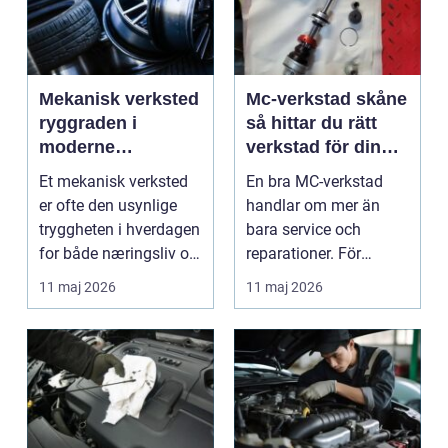
Mekanisk verksted
Mc-verkstad skåne
ryggraden i
så hittar du rätt
moderne
verkstad för din
maskinpark
motorcykel
Et mekanisk verksted
En bra MC-verkstad
er ofte den usynlige
handlar om mer än
tryggheten i hverdagen
bara service och
for både næringsliv og
reparationer. För
privatperson...
många förare i Skåne
11 maj 2026
11 maj 2026
är verk...