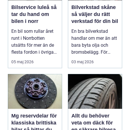
Bilservice luleå så
Bilverkstad skåne
tar du hand om
så väljer du rätt
bilen i norr
verkstad för din bil
En bil som rullar året
En bra bilverkstad
runt i Norrbotten
handlar om mer än att
utsätts för mer än de
bara byta olja och
flesta fordon i övriga
bromsbelägg. För
landet. Kyla, ...
många är bilen
05 maj 2026
03 maj 2026
avgörand...
Mg reservdelar för
Allt du behöver
klassiska brittiska
veta om däck för
bilar så hittar du
en säkrare bilresa