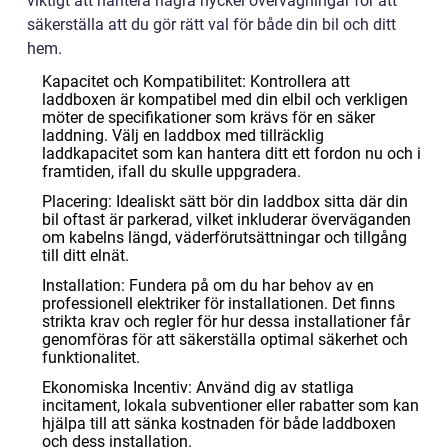
viktigt att hantera några nyckel övervägningar för att
säkerställa att du gör rätt val för både din bil och ditt
hem.
Kapacitet och Kompatibilitet: Kontrollera att
laddboxen är kompatibel med din elbil och verkligen
möter de specifikationer som krävs för en säker
laddning. Välj en laddbox med tillräcklig
laddkapacitet som kan hantera ditt ett fordon nu och i
framtiden, ifall du skulle uppgradera.
Placering: Idealiskt sätt bör din laddbox sitta där din
bil oftast är parkerad, vilket inkluderar överväganden
om kabelns längd, väderförutsättningar och tillgång
till ditt elnät.
Installation: Fundera på om du har behov av en
professionell elektriker för installationen. Det finns
strikta krav och regler för hur dessa installationer får
genomföras för att säkerställa optimal säkerhet och
funktionalitet.
Ekonomiska Incentiv: Använd dig av statliga
incitament, lokala subventioner eller rabatter som kan
hjälpa till att sänka kostnaden för både laddboxen
och dess installation.