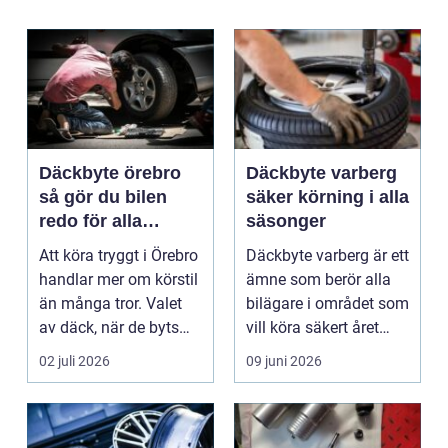
Däckbyte örebro
Däckbyte varberg
så gör du bilen
säker körning i alla
redo för alla
säsonger
årstider
Att köra tryggt i Örebro
Däckbyte varberg är ett
handlar mer om körstil
ämne som berör alla
än många tror. Valet
bilägare i området som
av däck, när de byts
vill köra säkert året
och hur de...
om. När väd...
02 juli 2026
09 juni 2026