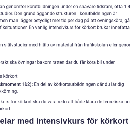
 man genomför körutbildningen under en snävare tidsram, ofta 1-
studier. Den grundläggande strukturen i körutbildningen är
en man lägger betydligt mer tid per dag på att övningsköra, gå
fiksituationer. En vanlig intensivkurs för körkort brukar innefatta
självstudier med hjälp av material från trafikskolan eller gen
ktiska övningar bakom ratten där du får köra bil under
riskmoment 1&2):
En del av körkortsutbildningen där du lär dig
lkkörning.
vkurs för körkort ska du vara redo att både klara de teoretiska o
rkort.
elar med intensivkurs för körkort