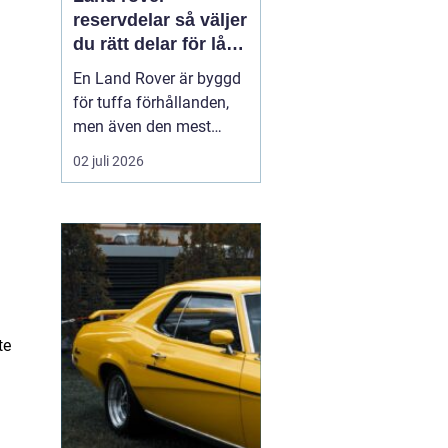
reservdelar så väljer
du rätt delar för lång
livslängd och trygg
En Land Rover är byggd
körning
för tuffa förhållanden,
men även den mest
robusta bilen slits med
02 juli 2026
tiden. Bromsar,
hjulupphängning,
packningar och
elektronik påverkas av år
av vardagskörning,
terräng och vägsalt. För
att bilen ska behålla sin
styrka och säkerh...
te