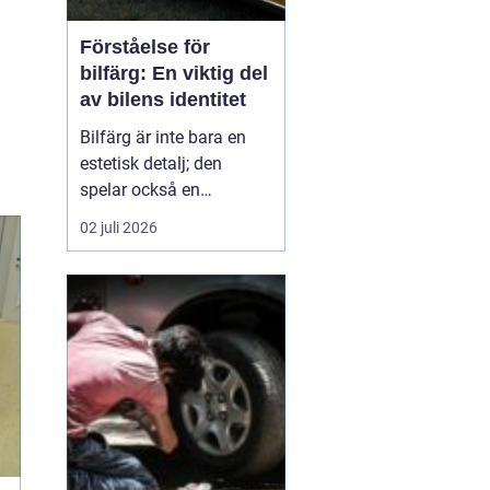
Förståelse för
bilfärg: En viktig del
av bilens identitet
Bilfärg är inte bara en
estetisk detalj; den
spelar också en
avgörande roll för bilens
02 juli 2026
övergripande identitet
och funktion. Den rätta
bilfärgen kan påverka
hur en bil uppfattas,
stärka dess mär...