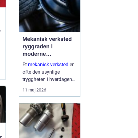
Mekanisk verksted
d
ryggraden i
moderne
maskinpark
Et
mekanisk verksted
er
ofte den usynlige
tryggheten i hverdagen
for både næringsliv og
11 maj 2026
privatpersoner. Når
maskiner stopper,
produksjon stanser eller
en gravemaskin står fast
på et anlegg, er ve...
r