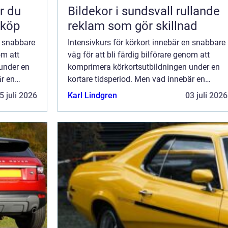
Bildekor i sundsvall rullande
 köp
reklam som gör skillnad
n snabbare
Intensivkurs för körkort innebär en snabbare
om att
väg för att bli färdig bilförare genom att
under en
komprimera körkortsutbildningen under en
är en
kortare tidsperiod. Men vad innebär en
intensivkurs för körkort, o...
5 juli 2026
Karl Lindgren
03 juli 2026