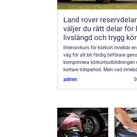
Land rover reservdelar s
väljer du rätt delar för
livslängd och trygg kö
Intensivkurs för körkort innebär e
väg för att bli färdig bilförare gen
komprimera körkortsutbildningen 
kortare tidsperiod. Men vad inneb
intensivkurs för körkort, o...
admin
0