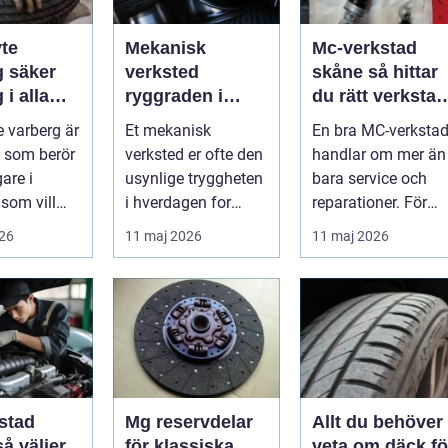
te
Mekanisk
Mc-verkstad
er
verksted
skåne så hittar
 i alla
ryggraden i
du rätt verkstad
er
moderne
för din
 varberg är
Et mekanisk
En bra MC-verksta
maskinpark
motorcykel
 som berör
verksted er ofte den
handlar om mer än
gare i
usynlige tryggheten
bara service och
som vill
i hverdagen for
reparationer. För
ert året om.
både næringsliv og
många förare i
026
11 maj 2026
11 maj 2026
.
privatperson...
Skåne är verk...
stad
Mg reservdelar
Allt du behöver
för klassiska
veta om däck fö