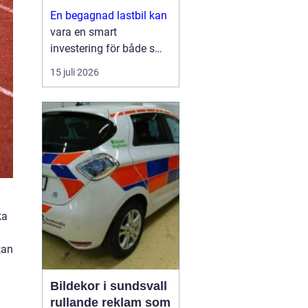
En begagnad lastbil kan
vara en smart
investering för både små
och stora företag. Du får
15 juli 2026
ofta mycket kapacitet
för pengarna, kortare
leveranstid och en bil
som redan visat vad den
går för i vardagen.
Sam...
ka
kan
Bildekor i sundsvall
rullande reklam som