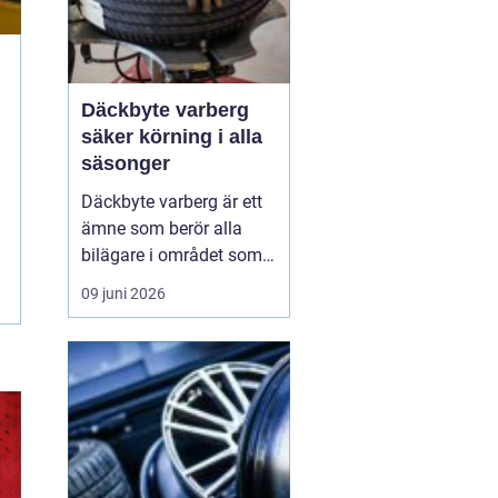
Däckbyte varberg
säker körning i alla
säsonger
Däckbyte varberg är ett
ämne som berör alla
bilägare i området som
vill köra säkert året om.
09 juni 2026
När vädret skiftar mellan
blöta höstdagar, isiga
vintervägar och torra
sommarvägar behöver
däcken alltid vara
anpassade för
underlaget. Ett
genomtänkt däckby...