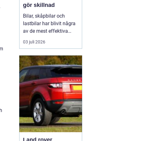
gör skillnad
4
Bilar, skåpbilar och
lastbilar har blivit några
av de mest effektiva
reklampelarna vi har i
03 juli 2026
vardagen. En
om
genomtänkt bildekor gör
att ett företag syns
överallt där fordonet rör
sig på E4:an, inne i
centrum, på
industriområdet eller
utanför kundens en...
ch
Land rover