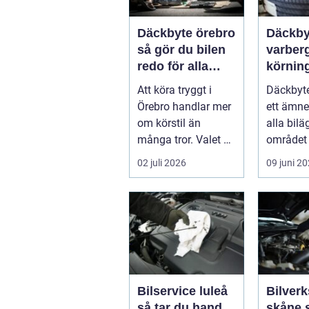
Däckbyte örebro
Däckby
så gör du bilen
varberg säk
redo för alla
körning
årstider
säsong
Att köra tryggt i
Däckbyte
Örebro handlar mer
ett ämne
om körstil än
alla bilä
många tror. Valet av
området 
däck, när de byts
köra säk
02 juli 2026
09 juni 2
och hur de...
När väd..
Bilservice luleå
Bilverk
så tar du hand
skåne så väljer