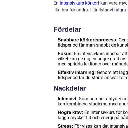
En
intensivkurs körkort
kan vara mycke
lika bra för andra. Här listar vi någr
Fördelar
Geno
Snabbare körkortsprocess:
tidsperiod får man snabbt de kunsk
En intensivkurs innebär att 
Fokus:
vilket kan ge dig en högre grad av
med spridda lektioner över månade
Genom att lägga
Effektiv inlärning:
tidsperiod tar du större ansvar för 
Nackdelar
Som namnet antyder är en 
Intensivt:
kan kombinera studierna med andra a
En intensivkurs för kö
Högre krav:
lägga mycket tid och energi på både
För vissa kan det intensiva 
Stress: