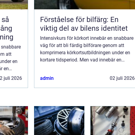
å
Förståelse för bilfärg: En
 lång
viktig del av bilens identitet
rning
Intensivkurs för körkort innebär en snabbare
väg för att bli färdig bilförare genom att
n snabbare
komprimera körkortsutbildningen under en
om att
kortare tidsperiod. Men vad innebär en
under en
intensivkurs för körkort, o...
är en
2 juli 2026
admin
02 juli 2026