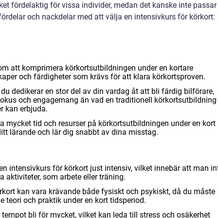
t fördelaktig för vissa individer, medan det kanske inte passar
a fördelar och nackdelar med att välja en intensivkurs för körkort:
m att komprimera körkortsutbildningen under en kortare
aper och färdigheter som krävs för att klara körkortsproven.
du dedikerar en stor del av din vardag åt att bli färdig bilförare,
 fokus och engagemang än vad en traditionell körkortsutbildning
r kan erbjuda.
 mycket tid och resurser på körkortsutbildningen under en kort
ditt lärande och lär dig snabbt av dina misstag.
intensivkurs för körkort just intensiv, vilket innebär att man in
ktiviteter, som arbete eller träning.
rkort kan vara krävande både fysiskt och psykiskt, då du måste
 teori och praktik under en kort tidsperiod.
tempot bli för mycket, vilket kan leda till stress och osäkerhet