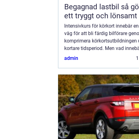
Begagnad lastbil så gör du
ett tryggt och lönsamt
Intensivkurs för körkort innebär e
väg för att bli färdig bilförare gen
komprimera körkortsutbildningen 
kortare tidsperiod. Men vad inneb
intensivkurs för körkort, o...
admin
1