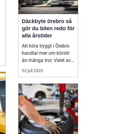
Däckbyte örebro så
gör du bilen redo för
alla årstider
Att köra tryggt i Örebro
handlar mer om körstil
än många tror. Valet av
däck, när de byts och hur
02 juli 2026
de monteras spelar en
avgörande roll för
säkerheten. Vädret i
Närke skiftar snabbt,
med kalla vintrar, blöta
vårvägar och varma
sommardagar. För den
som...