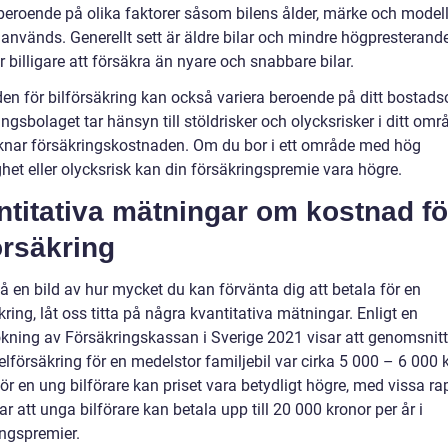
 beroende på olika faktorer såsom bilens ålder, märke och modell
 används. Generellt sett är äldre bilar och mindre högpresterand
 billigare att försäkra än nyare och snabbare bilar.
en för bilförsäkring kan också variera beroende på ditt bostad
ngsbolaget tar hänsyn till stöldrisker och olycksrisker i ditt omr
knar försäkringskostnaden. Om du bor i ett område med hög
ghet eller olycksrisk kan din försäkringspremie vara högre.
titativa mätningar om kostnad fö
örsäkring
få en bild av hur mycket du kan förvänta dig att betala för en
kring, låt oss titta på några kvantitativa mätningar. Enligt en
kning av Försäkringskassan i Sverige 2021 visar att genomsnitt
elförsäkring för en medelstor familjebil var cirka 5 000 – 6 000 
För en ung bilförare kan priset vara betydligt högre, med vissa ra
r att unga bilförare kan betala upp till 20 000 kronor per år i
ingspremier.