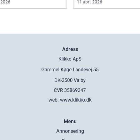
 2026
11 april 2026
Adress
web:
www.klikko.dk
Menu
Annonsering