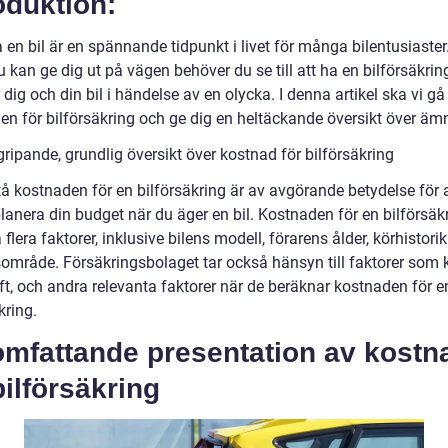
oduktion:
 en bil är en spännande tidpunkt i livet för många bilentusiaste
 kan ge dig ut på vägen behöver du se till att ha en bilförsäkri
dig och din bil i händelse av en olycka. I denna artikel ska vi g
en för bilförsäkring och ge dig en heltäckande översikt över ämn
ripande, grundlig översikt över kostnad för bilförsäkring
tå kostnaden för en bilförsäkring är av avgörande betydelse för 
lanera din budget när du äger en bil. Kostnaden för en bilförsäk
 flera faktorer, inklusive bilens modell, förarens ålder, körhistori
område. Försäkringsbolaget tar också hänsyn till faktorer som k
ift, och andra relevanta faktorer när de beräknar kostnaden för e
kring.
omfattande presentation av kostn
bilförsäkring