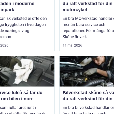
raden i moderne
du rätt verkstad för din
inpark
motorcykel
anisk verksted er ofte den
En bra MC-verkstad handlar
ge tryggheten i hverdagen
mer än bara service och
de næringsliv og
reparationer. För många föra
person...
Skåne är verk...
 2026
11 maj 2026
ce luleå så tar du
Bilverkstad skåne så väljer
om bilen i norr
du rätt verkstad för din 
 som rullar året runt i
En bra bilverkstad handlar 
tten utsätts för mer än de
än att bara byta olja och