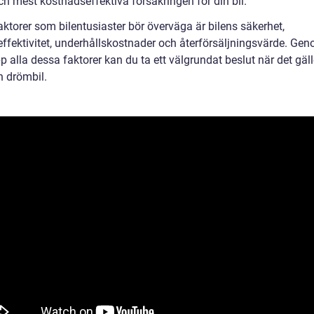
ch mest kostnadseffektiva försäkringen för din bil.
ktorer som bilentusiaster bör överväga är bilens säkerhet,
effektivitet, underhållskostnader och återförsäljningsvärde. Gen
 alla dessa faktorer kan du ta ett välgrundat beslut när det gäll
n drömbil.