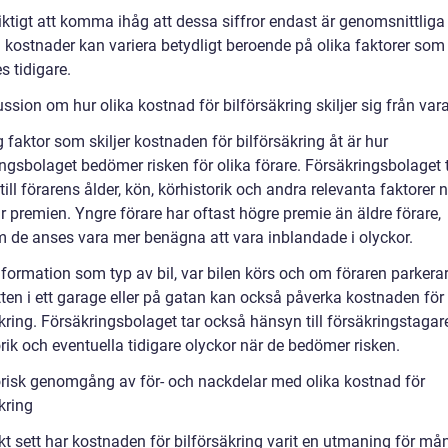
iktigt att komma ihåg att dessa siffror endast är genomsnittliga
a kostnader kan variera betydligt beroende på olika faktorer som
 tidigare.
ssion om hur olika kostnad för bilförsäkring skiljer sig från var
g faktor som skiljer kostnaden för bilförsäkring åt är hur
ingsbolaget bedömer risken för olika förare. Försäkringsbolaget 
ill förarens ålder, kön, körhistorik och andra relevanta faktorer 
 premien. Yngre förare har oftast högre premie än äldre förare,
m de anses vara mer benägna att vara inblandade i olyckor.
nformation som typ av bil, var bilen körs och om föraren parkerar
tten i ett garage eller på gatan kan också påverka kostnaden för
kring. Försäkringsbolaget tar också hänsyn till försäkringstagar
rik och eventuella tidigare olyckor när de bedömer risken.
orisk genomgång av för- och nackdelar med olika kostnad för
kring
kt sett har kostnaden för bilförsäkring varit en utmaning för må