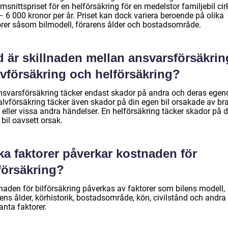
snittspriset för en helförsäkring för en medelstor familjebil cir
 6 000 kronor per år. Priset kan dock variera beroende på olika
orer såsom bilmodell, förarens ålder och bostadsområde.
 är skillnaden mellan ansvarsförsäkrin
lvförsäkring och helförsäkring?
nsvarsförsäkring täcker endast skador på andra och deras ege
alvförsäkring täcker även skador på din egen bil orsakade av br
 eller vissa andra händelser. En helförsäkring täcker skador på d
bil oavsett orsak.
ka faktorer påverkar kostnaden för
försäkring?
naden för bilförsäkring påverkas av faktorer som bilens modell,
ens ålder, körhistorik, bostadsområde, kön, civilstånd och andra
anta faktorer.