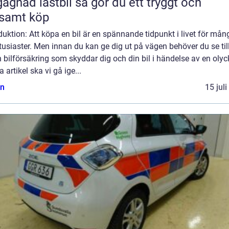
 lastbil så gör du ett tryggt och
samt köp
duktion: Att köpa en bil är en spännande tidpunkt i livet för mån
tusiaster. Men innan du kan ge dig ut på vägen behöver du se till
 bilförsäkring som skyddar dig och din bil i händelse av en olyck
 artikel ska vi gå ige...
n
15 jul