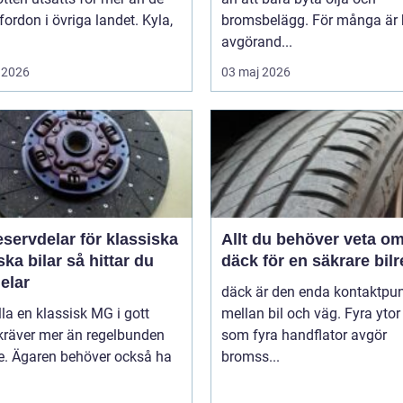
 fordon i övriga landet. Kyla,
bromsbelägg. För många är 
avgörand...
 2026
03 maj 2026
servdelar för klassiska
Allt du behöver veta o
bilar så hittar du
däck för en säkrare bil
delar
däck är den enda kontaktpu
lla en klassisk MG i gott
mellan bil och väg. Fyra ytor
kräver mer än regelbunden
som fyra handflator avgör
ce. Ägaren behöver också ha
bromss...