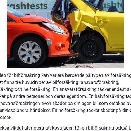
en för bilförsäkring kan variera beroende på typen av försäkri
t finns tre huvudtyper av bilförsäkring: ansvarsförsäkring,
säkring och helförsäkring. En ansvarsförsäkring täcker endast 
kar på andra personer och deras egendom. En halvförsäkring tä
ansvarsförsäkringen även skador på din egen bil som orsakas av
ler vissa andra händelser. En helförsäkring täcker skador på din 
 orsak.
ckså viktigt att notera att kostnaden för en bilförsäkring också 