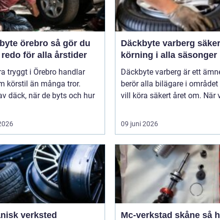
e örebro så gör du
Däckbyte varberg säker
 redo för alla årstider
körning i alla säsonger
ra tryggt i Örebro handlar
Däckbyte varberg är ett äm
 körstil än många tror.
berör alla bilägare i område
av däck, när de byts och hur
vill köra säkert året om. När 
 2026
09 juni 2026
nisk verksted
Mc-verkstad skåne så hittar