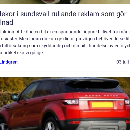
r i sundsvall rullande reklam som gör
llnad
duktion: Att köpa en bil är en spännande tidpunkt i livet för mån
tusiaster. Men innan du kan ge dig ut på vägen behöver du se till
 bilförsäkring som skyddar dig och din bil i händelse av en olyck
 artikel ska vi gå ige...
 Lindgren
03 jul