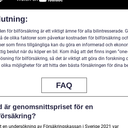
utning:
n för bilförsäkring är ett viktigt ämne för alla bilintresserade.
tå de olika faktorer som påverkar kostnaden för bilförsäkring oc
yper som finns tillgängliga kan du göra en informerad och ekono
tig beslut när du köper en bil. Kom ihåg att det finns ingen ”one-
” lösning för bilförsäkring, så det är viktigt att göra din forskning 
olika möjligheter för att hitta den bästa försäkringen för dina b
FAQ
 är genomsnittspriset för en
försäkring?
gt en undersökning av Försäkringskassan i Sverige 2021 var