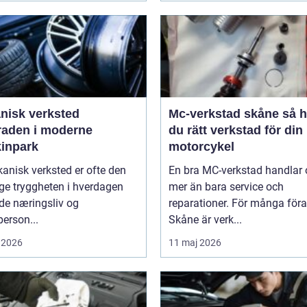
nisk verksted
Mc-verkstad skåne så hittar
raden i moderne
du rätt verkstad för din
inpark
motorcykel
anisk verksted er ofte den
En bra MC-verkstad handlar
ge tryggheten i hverdagen
mer än bara service och
de næringsliv og
reparationer. För många föra
person...
Skåne är verk...
 2026
11 maj 2026