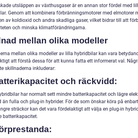
kade utsläppen av växthusgaser är en annan stor fördel med lil
ilar. Genom att kombinera förbränningsmotorer med elmotorer 
n av koldioxid och andra skadliga gaser, vilket bidrar till att för
liteten och minska klimatförändringarna.
lnad mellan olika modeller
erna mellan olika modeller av lilla hybridbilar kan vara betydan
iktigt att förstå dessa för att kunna fatta ett informerat val. Någ
te skillnaderna inkluderar:
atterikapacitet och räckvidd:
bridbilar har normalt sett mindre batterikapacitet och lägre elek
 än fulla och plug-in hybrider. För de som önskar köra på enbart
ngre sträckor kan det vara fördelaktigt att välja en plug-in hybr
e batterikapacitet.
örprestanda: