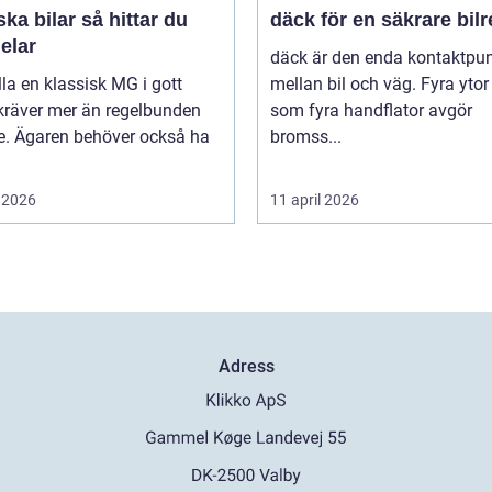
bilar så hittar du
däck för en säkrare bil
delar
däck är den enda kontaktpu
lla en klassisk MG i gott
mellan bil och väg. Fyra ytor
kräver mer än regelbunden
som fyra handflator avgör
ce. Ägaren behöver också ha
bromss...
 2026
11 april 2026
Adress