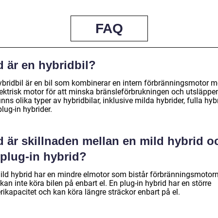
FAQ
 är en hybridbil?
ybridbil är en bil som kombinerar en intern förbränningsmotor 
lektrisk motor för att minska bränsleförbrukningen och utsläppe
inns olika typer av hybridbilar, inklusive milda hybrider, fulla hyb
lug-in hybrider.
d är skillnaden mellan en mild hybrid o
 plug-in hybrid?
ild hybrid har en mindre elmotor som bistår förbränningsmotor
an inte köra bilen på enbart el. En plug-in hybrid har en större
rikapacitet och kan köra längre sträckor enbart på el.