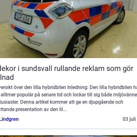
r i sundsvall rullande reklam som gör
llnad
ersikt över den lilla hybridbilen Inledning: Den lilla hybridbilen h
t alltmer populär på senare tid och lockar till sig både miljövänn
tusiaster. Denna artikel kommer att ge en djupgående och
tande presentation av den lil...
 Lindgren
03 jul