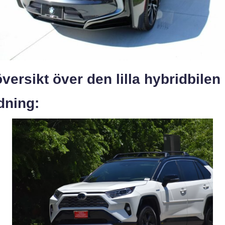
versikt över den lilla hybridbilen
dning: