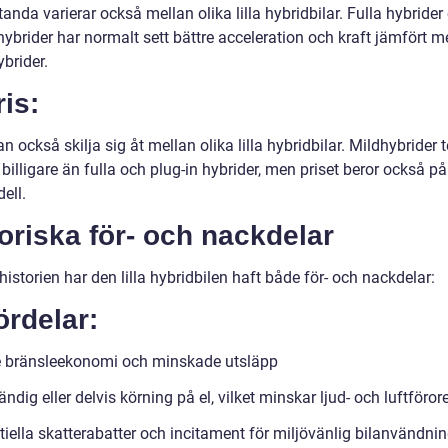
anda varierar också mellan olika lilla hybridbilar. Fulla hybrider
hybrider har normalt sett bättre acceleration och kraft jämfört 
brider.
ris:
an också skilja sig åt mellan olika lilla hybridbilar. Mildhybrider 
 billigare än fulla och plug-in hybrider, men priset beror också p
ell.
oriska för- och nackdelar
storien har den lilla hybridbilen haft både för- och nackdelar:
ördelar:
e bränsleekonomi och minskade utsläpp
ändig eller delvis körning på el, vilket minskar ljud- och luftföro
tiella skatterabatter och incitament för miljövänlig bilanvändni