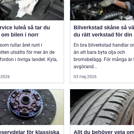
ce luleå så tar du
Bilverkstad skåne så väljer
om bilen i norr
du rätt verkstad för din 
 som rullar året runt i
En bra bilverkstad handlar 
tten utsätts för mer än de
än att bara byta olja och
 fordon i övriga landet. Kyla,
bromsbelägg. För många är 
avgörand...
 2026
03 maj 2026
servdelar för klassiska
Allt du behöver veta o