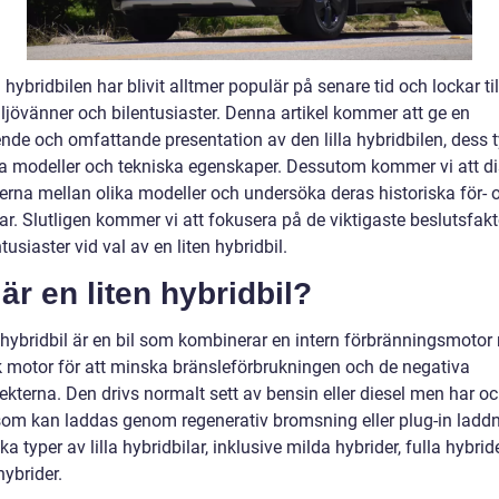
a hybridbilen har blivit alltmer populär på senare tid och lockar til
ljövänner och bilentusiaster. Denna artikel kommer att ge en
nde och omfattande presentation av den lilla hybridbilen, dess t
a modeller och tekniska egenskaper. Dessutom kommer vi att di
derna mellan olika modeller och undersöka deras historiska för- 
ar. Slutligen kommer vi att fokusera på de viktigaste beslutsfak
ntusiaster vid val av en liten hybridbil.
är en liten hybridbil?
n hybridbil är en bil som kombinerar en intern förbränningsmoto
sk motor för att minska bränsleförbrukningen och de negativa
ekterna. Den drivs normalt sett av bensin eller diesel men har oc
 som kan laddas genom regenerativ bromsning eller plug-in laddn
ika typer av lilla hybridbilar, inklusive milda hybrider, fulla hybri
hybrider.