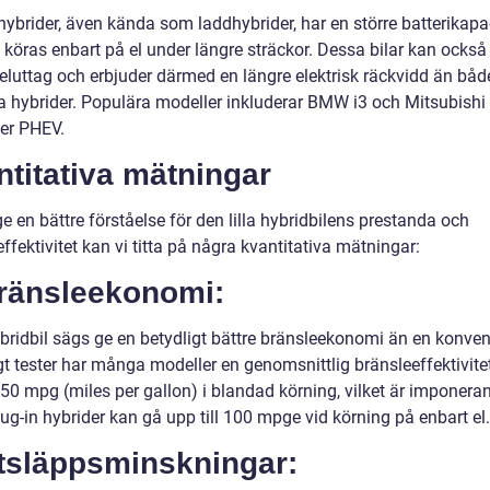
hybrider, även kända som laddhybrider, har en större batterikapa
 köras enbart på el under längre sträckor. Dessa bilar kan också
 eluttag och erbjuder därmed en längre elektrisk räckvidd än båd
la hybrider. Populära modeller inkluderar BMW i3 och Mitsubishi
er PHEV.
titativa mätningar
ge en bättre förståelse för den lilla hybridbilens prestanda och
ffektivitet kan vi titta på några kvantitativa mätningar:
Bränsleekonomi:
ybridbil sägs ge en betydligt bättre bränsleekonomi än en konven
igt tester har många modeller en genomsnittlig bränsleeffektivite
-50 mpg (miles per gallon) i blandad körning, vilket är imponera
ug-in hybrider kan gå upp till 100 mpge vid körning på enbart el.
Utsläppsminskningar: