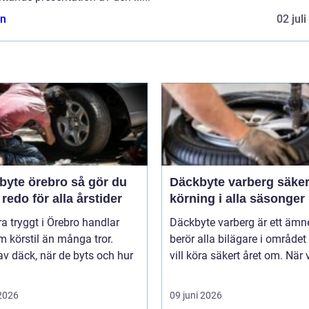
n
02 jul
e örebro så gör du
Däckbyte varberg säker
 redo för alla årstider
körning i alla säsonger
ra tryggt i Örebro handlar
Däckbyte varberg är ett äm
 körstil än många tror.
berör alla bilägare i område
av däck, när de byts och hur
vill köra säkert året om. När 
 2026
09 juni 2026