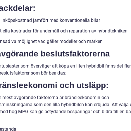
ackdelar:
 inköpskostnad jämfört med konventionella bilar
tiella kostnader för underhåll och reparation av hybridtekniken
nsad valmöjlighet vad gäller modeller och märken
avgörande beslutsfaktorerna
ntusiaster som överväger att köpa en liten hybridbil finns det fle
 beslutsfaktorer som bör beaktas:
Bränsleekonomi och utsläpp:
e mest avgörande faktorerna är bränsleekonomin och
sminskningarna som den lilla hybridbilen kan erbjuda. Att välja 
med hög MPG kan ge betydande besparingar och bidra till en bä
restanda: