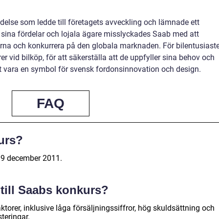
else som ledde till företagets avveckling och lämnade ett
s sina fördelar och lojala ägare misslyckades Saab med att
na och konkurrera på den globala marknaden. För bilentusiaste
rer vid bilköp, för att säkerställa att de uppfyller sina behov och
t vara en symbol för svensk fordonsinnovation och design.
FAQ
urs?
 19 december 2011.
 till Saabs konkurs?
torer, inklusive låga försäljningssiffror, hög skuldsättning och
teringar.