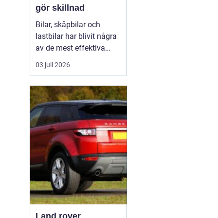
gör skillnad
Bilar, skåpbilar och
lastbilar har blivit några
av de mest effektiva
reklampelarna vi har i
03 juli 2026
vardagen. En
genomtänkt bildekor gör
att ett företag syns
överallt där fordonet rör
sig på E4:an, inne i
centrum, på
industriområdet eller
utanför kundens en...
Land rover