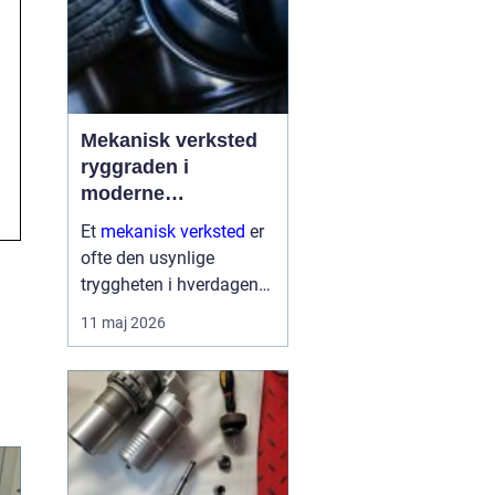
Mekanisk verksted
ryggraden i
moderne
maskinpark
Et
mekanisk verksted
er
ofte den usynlige
tryggheten i hverdagen
for både næringsliv og
11 maj 2026
privatpersoner. Når
maskiner stopper,
produksjon stanser eller
en gravemaskin står fast
på et anlegg, er ve...