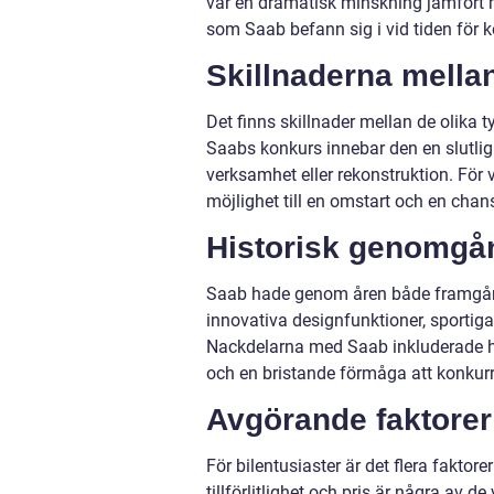
var en dramatisk minskning jämfört me
som Saab befann sig i vid tiden för 
Skillnaderna mella
Det finns skillnader mellan de olika t
Saabs konkurs innebar den en slutlig 
verksamhet eller rekonstruktion. För
möjlighet till en omstart och en chan
Historisk genomgån
Saab hade genom åren både framgång
innovativa designfunktioner, sportiga
Nackdelarna med Saab inkluderade hög
och en bristande förmåga att konku
Avgörande faktorer 
För bilentusiaster är det flera faktor
tillförlitlighet och pris är några av