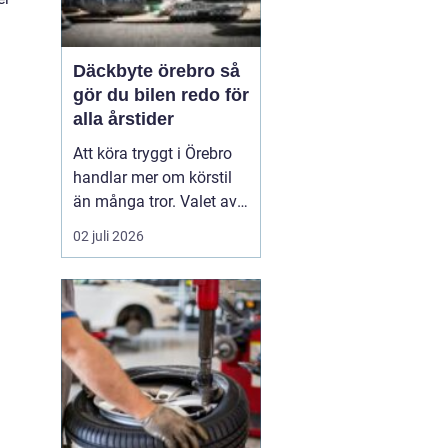
Däckbyte örebro så
gör du bilen redo för
alla årstider
Att köra tryggt i Örebro
handlar mer om körstil
än många tror. Valet av
däck, när de byts och hur
02 juli 2026
de monteras spelar en
avgörande roll för
säkerheten. Vädret i
Närke skiftar snabbt,
med kalla vintrar, blöta
vårvägar och varma
sommardagar. För den
som...