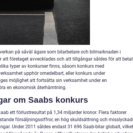
erkan på såväl ägare som bilarbetare och bilmarknaden i
tt företaget avvecklades och att tillgångar såldes för att beta
 olika typer av konkurser finns, såsom konkurs med
s verksamhet upphör omedelbart, eller konkurs under
 ges möjlighet att fortsätta sin verksamhet under en
göra en ekonomisk återhämtning.
ngar om Saabs konkurs
b ett förlustresultat på 1,34 miljarder kronor. Flera faktorer
 bristande försäljningssiffror, en hög skuldsättning och misslyckad
ngar. Under 2011 såldes endast 31 696 Saab-bilar globalt, vilke