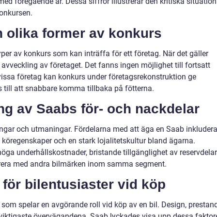
d föregående år. Dessa siffror illustrerar den kritiska situation
konkursen.
n olika former av konkurs
yper av konkurs som kan inträffa för ett företag. När det gäller
avveckling av företaget. Det fanns ingen möjlighet till fortsatt
 vissa företag kan konkurs under företagsrekonstruktion ge
s till att snabbare komma tillbaka på fötterna.
g av Saabs för- och nackdelar
ar och utmaningar. Fördelarna med att äga en Saab inkluder
 köregenskaper och en stark lojalitetskultur bland ägarna.
a underhållskostnader, bristande tillgänglighet av reservdelar
rrera med andra bilmärken inom samma segment.
för bilentusiaster vid köp
er som spelar en avgörande roll vid köp av en bil. Design, prestan
 de viktigaste övervägandena. Saab lyckades visa upp dessa faktor