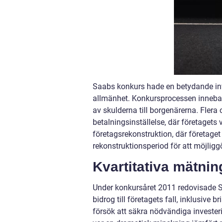
Saabs konkurs hade en betydande inv
allmänhet. Konkursprocessen innebar a
av skulderna till borgenärerna. Flera
betalningsinställelse, där företaget
företagsrekonstruktion, där företaget
rekonstruktionsperiod för att möjlig
Kvartitativa mätni
Under konkursåret 2011 redovisade Saa
bidrog till företagets fall, inklusive
försök att säkra nödvändiga investeri