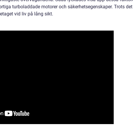
ortiga turboladdade motorer och säkerhetsegenskaper. Trots det
retaget vid liv på lång sikt.