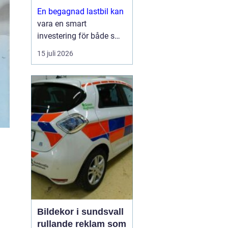
En begagnad lastbil kan
vara en smart
investering för både små
och stora företag. Du får
15 juli 2026
ofta mycket kapacitet
för pengarna, kortare
leveranstid och en bil
som redan visat vad den
går för i vardagen.
Sam...
Bildekor i sundsvall
rullande reklam som