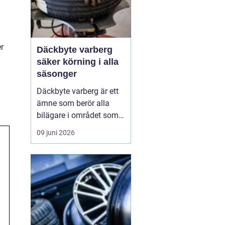
r
Däckbyte varberg
säker körning i alla
säsonger
Däckbyte varberg är ett
ämne som berör alla
bilägare i området som
vill köra säkert året om.
09 juni 2026
När vädret skiftar mellan
blöta höstdagar, isiga
vintervägar och torra
sommarvägar behöver
däcken alltid vara
anpassade för
underlaget. Ett
genomtänkt däckby...