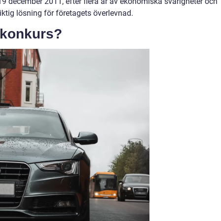
n 19 december 2011, efter flera år av ekonomiska svårigheter och
iktig lösning för företagets överlevnad.
 konkurs?