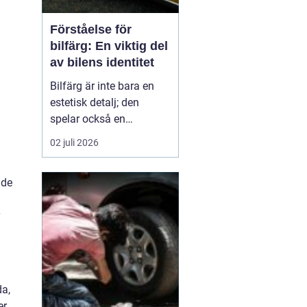
Förståelse för
bilfärg: En viktig del
av bilens identitet
Bilfärg är inte bara en
estetisk detalj; den
spelar också en
avgörande roll för bilens
02 juli 2026
övergripande identitet
och funktion. Den rätta
ade
bilfärgen kan påverka
hur en bil uppfattas,
stärka dess mär...
da,
er