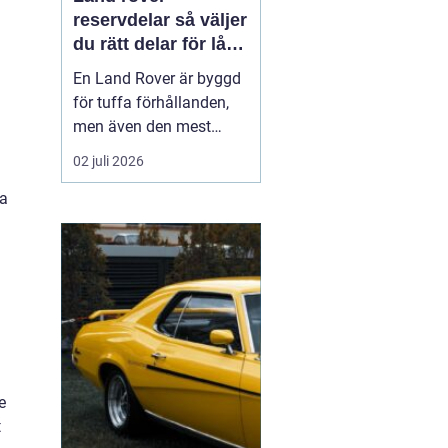
reservdelar så väljer
du rätt delar för lång
livslängd och trygg
En Land Rover är byggd
körning
för tuffa förhållanden,
men även den mest
robusta bilen slits med
02 juli 2026
tiden. Bromsar,
la
hjulupphängning,
packningar och
elektronik påverkas av år
av vardagskörning,
terräng och vägsalt. För
att bilen ska behålla sin
styrka och säkerh...
e
t