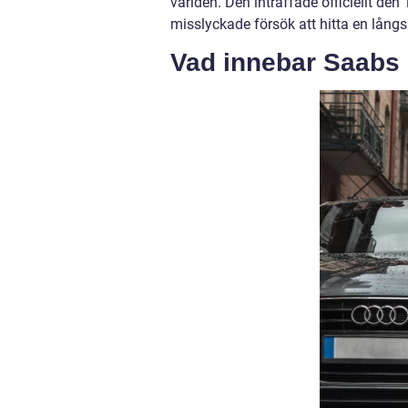
världen. Den inträffade officiellt de
misslyckade försök att hitta en långs
Vad innebar Saabs