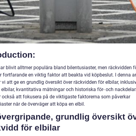
oduction:
har blivit alltmer populära bland bilentusiaster, men räckvidden f
är fortfarande en viktig faktor att beakta vid köpbeslut. I denna ar
i att ge en grundlig översikt över räckvidden för elbilar, inklusi
 elbilar, kvantitativa mätningar och historiska för- och nackdelar.
också att fokusera på de viktigaste faktorerna som påverkar
iaster när de överväger att köpa en elbil.
vergripande, grundlig översikt ö
vidd för elbilar