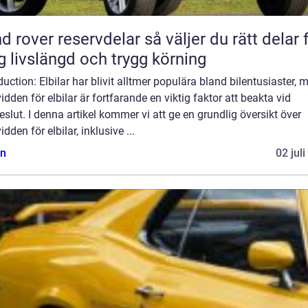
ver reservdelar så väljer du rätt delar för
g livslängd och trygg körning
duction: Elbilar har blivit alltmer populära bland bilentusiaster, 
idden för elbilar är fortfarande en viktig faktor att beakta vid
slut. I denna artikel kommer vi att ge en grundlig översikt över
idden för elbilar, inklusive ...
n
02 jul