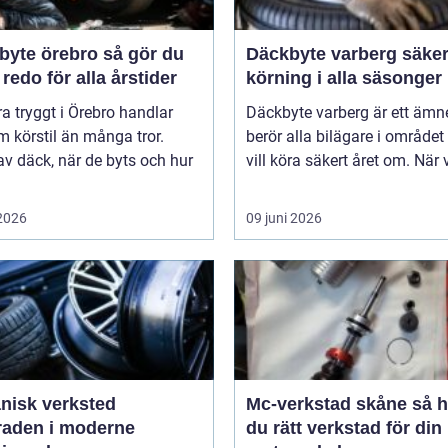
e örebro så gör du
Däckbyte varberg säker
 redo för alla årstider
körning i alla säsonger
ra tryggt i Örebro handlar
Däckbyte varberg är ett äm
 körstil än många tror.
berör alla bilägare i område
av däck, när de byts och hur
vill köra säkert året om. När 
 2026
09 juni 2026
nisk verksted
Mc-verkstad skåne så hittar
raden i moderne
du rätt verkstad för din