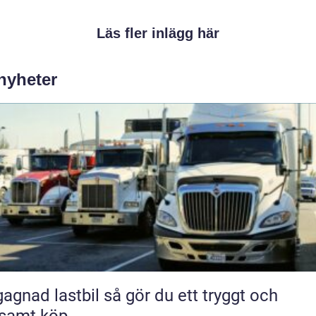
Läs fler inlägg här
 nyheter
 lastbil så gör du ett tryggt och
samt köp