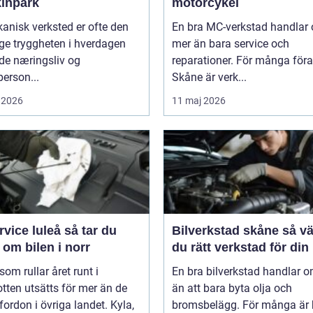
inpark
motorcykel
anisk verksted er ofte den
En bra MC-verkstad handlar
ge tryggheten i hverdagen
mer än bara service och
de næringsliv og
reparationer. För många föra
person...
Skåne är verk...
 2026
11 maj 2026
ce luleå så tar du
Bilverkstad skåne så väljer
om bilen i norr
du rätt verkstad för din 
 som rullar året runt i
En bra bilverkstad handlar 
tten utsätts för mer än de
än att bara byta olja och
 fordon i övriga landet. Kyla,
bromsbelägg. För många är 