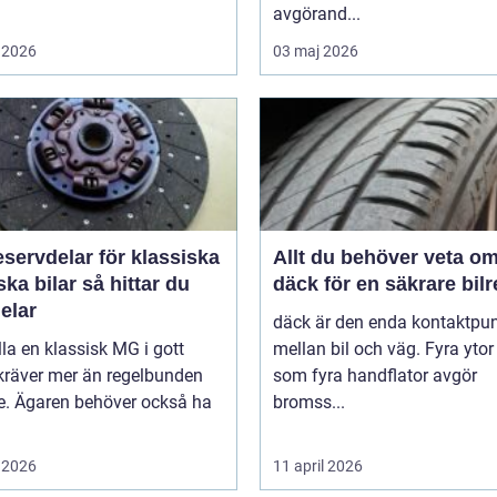
avgörand...
 2026
03 maj 2026
servdelar för klassiska
Allt du behöver veta o
bilar så hittar du
däck för en säkrare bil
delar
däck är den enda kontaktpu
lla en klassisk MG i gott
mellan bil och väg. Fyra ytor
kräver mer än regelbunden
som fyra handflator avgör
ce. Ägaren behöver också ha
bromss...
 2026
11 april 2026