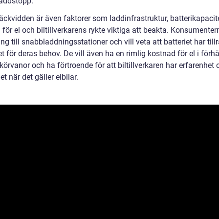
laddstopp.
äckvidden är även faktorer som laddinfrastruktur, batterikapacite
för el och biltillverkarens rykte viktiga att beakta. Konsumentern
ång till snabbladdningsstationer och vill veta att batteriet har tillr
t för deras behov. De vill även ha en rimlig kostnad för el i förh
a körvanor och ha förtroende för att biltillverkaren har erfarenhet
et när det gäller elbilar.