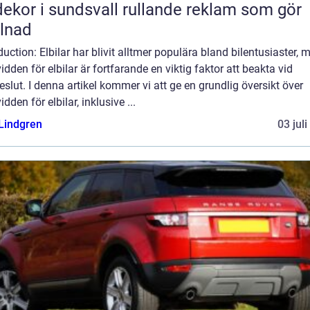
r i sundsvall rullande reklam som gör
llnad
duction: Elbilar har blivit alltmer populära bland bilentusiaster, 
idden för elbilar är fortfarande en viktig faktor att beakta vid
slut. I denna artikel kommer vi att ge en grundlig översikt över
idden för elbilar, inklusive ...
 Lindgren
03 jul