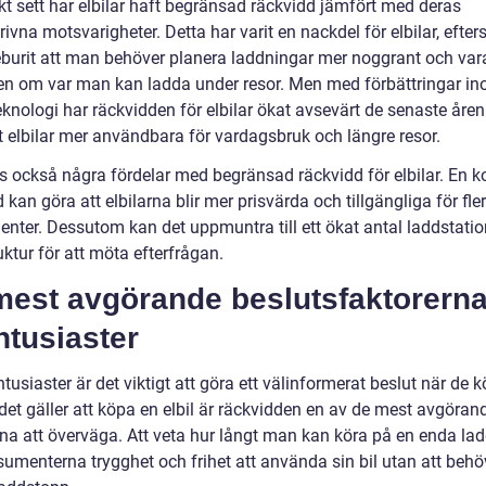
kt sett har elbilar haft begränsad räckvidd jämfört med deras
ivna motsvarigheter. Detta har varit en nackdel för elbilar, efte
eburit att man behöver planera laddningar mer noggrant och var
n om var man kan ladda under resor. Men med förbättringar i
eknologi har räckvidden för elbilar ökat avsevärt de senaste åren
t elbilar mer användbara för vardagsbruk och längre resor.
ns också några fördelar med begränsad räckvidd för elbilar. En k
 kan göra att elbilarna blir mer prisvärda och tillgängliga för fler
nter. Dessutom kan det uppmuntra till ett ökat antal laddstatio
uktur för att möta efterfrågan.
mest avgörande beslutsfaktorerna
ntusiaster
ntusiaster är det viktigt att göra ett välinformerat beslut när de 
 det gäller att köpa en elbil är räckvidden en av de mest avgöran
rna att överväga. Att veta hur långt man kan köra på en enda la
sumenterna trygghet och frihet att använda sin bil utan att beh