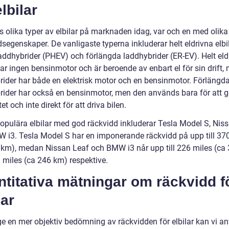
elbilar
s olika typer av elbilar på marknaden idag, var och en med olika
segenskaper. De vanligaste typerna inkluderar helt eldrivna elbi
laddhybrider (PHEV) och förlängda laddhybrider (ER-EV). Helt eld
har ingen bensinmotor och är beroende av enbart el för sin drift
rider har både en elektrisk motor och en bensinmotor. Förlängd
rider har också en bensinmotor, men den används bara för att g
tet och inte direkt för att driva bilen.
opulära elbilar med god räckvidd inkluderar Tesla Model S, Nis
 i3. Tesla Model S har en imponerande räckvidd på upp till 37
 km), medan Nissan Leaf och BMW i3 når upp till 226 miles (ca
 miles (ca 246 km) respektive.
titativa mätningar om räckvidd f
lar
 ge en mer objektiv bedömning av räckvidden för elbilar kan vi 