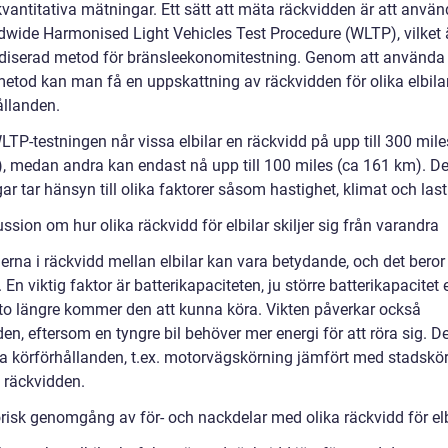
vantitativa mätningar. Ett sätt att mäta räckvidden är att använ
dwide Harmonised Light Vehicles Test Procedure (WLTP), vilket 
diserad metod för bränsleekonomitestning. Genom att använda 
etod kan man få en uppskattning av räckvidden för olika elbilar 
ållanden.
LTP-testningen når vissa elbilar en räckvidd på upp till 300 mile
, medan andra kan endast nå upp till 100 miles (ca 161 km). D
r tar hänsyn till olika faktorer såsom hastighet, klimat och last
ssion om hur olika räckvidd för elbilar skiljer sig från varandra
erna i räckvidd mellan elbilar kan vara betydande, och det beror 
. En viktig faktor är batterikapaciteten, ju större batterikapacitet e
sto längre kommer den att kunna köra. Vikten påverkar också
en, eftersom en tyngre bil behöver mer energi för att röra sig. 
ka körförhållanden, t.ex. motorvägskörning jämfört med stadskör
 räckvidden.
orisk genomgång av för- och nackdelar med olika räckvidd för elb