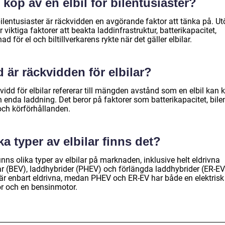
 köp av en elbil för bilentusiaster?
ilentusiaster är räckvidden en avgörande faktor att tänka på. Ut
r viktiga faktorer att beakta laddinfrastruktur, batterikapacitet,
ad för el och biltillverkarens rykte när det gäller elbilar.
 är räckvidden för elbilar?
idd för elbilar refererar till mängden avstånd som en elbil kan 
 enda laddning. Det beror på faktorer som batterikapacitet, bile
och körförhållanden.
ka typer av elbilar finns det?
inns olika typer av elbilar på marknaden, inklusive helt eldrivna
lar (BEV), laddhybrider (PHEV) och förlängda laddhybrider (ER-EV
är enbart eldrivna, medan PHEV och ER-EV har både en elektrisk
r och en bensinmotor.