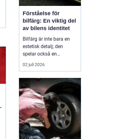
Förståelse för
bilfärg: En viktig del
av bilens identitet
Bilfärg är inte bara en
estetisk detalj; den
spelar också en
avgörande roll för bilens
02 juli 2026
övergripande identitet
och funktion. Den rätta
bilfärgen kan påverka
hur en bil uppfattas,
stärka dess mär...
d