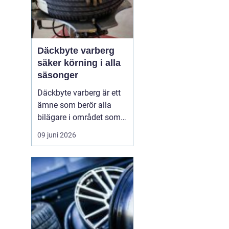
Däckbyte varberg
säker körning i alla
säsonger
Däckbyte varberg är ett
ämne som berör alla
bilägare i området som
vill köra säkert året om.
09 juni 2026
När vädret skiftar mellan
blöta höstdagar, isiga
vintervägar och torra
sommarvägar behöver
däcken alltid vara
anpassade för
underlaget. Ett
genomtänkt däckby...