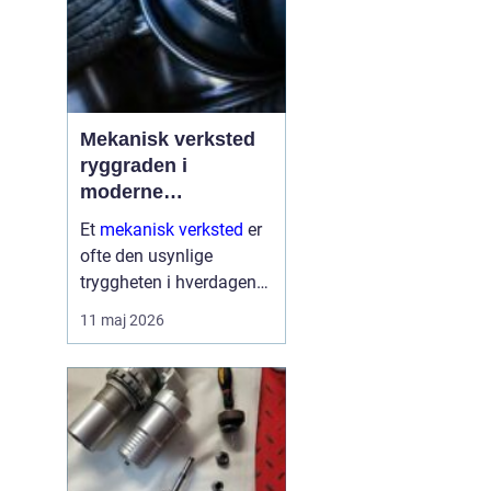
Mekanisk verksted
ryggraden i
moderne
maskinpark
Et
mekanisk verksted
er
ofte den usynlige
tryggheten i hverdagen
for både næringsliv og
11 maj 2026
privatpersoner. Når
maskiner stopper,
produksjon stanser eller
en gravemaskin står fast
på et anlegg, er ve...