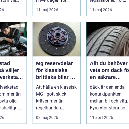
som vill
i hverdagen for
reparationer. För
ert året om.
både næringsliv og
många förare i
026
11 maj 2026
11 maj 2026
.
privatperson...
Skåne är verk...
stad
Mg reservdelar
Allt du behöver
för klassiska
veta om däck fö
 verkstad
brittiska bilar så
en säkrare
bil
hittar du rätt
bilresa
ilverkstad
Att hålla en klassisk
däck är den enda
delar
 om mer än
MG i gott skick
kontaktpunkten
byta olja
kräver mer än
mellan bil och väg.
msbelägg.
regelbunden
Fyra ytor stora so
a är bilen
service. Ägaren
fyra handflator
026
03 maj 2026
11 april 2026
...
behöver också ha
avgör bromss...
kol...