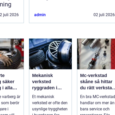
rning
2 juli 2026
admin
02 juli 2026
te
Mekanisk
Mc-verkstad
er
verksted
skåne så hittar
 i alla
ryggraden i
du rätt verkstad
er
moderne
för din
 varberg är
Et mekanisk
En bra MC-verksta
maskinpark
motorcykel
 som berör
verksted er ofte den
handlar om mer än
gare i
usynlige tryggheten
bara service och