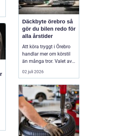
Däckbyte örebro så
gör du bilen redo för
alla årstider
Att köra tryggt i Örebro
handlar mer om körstil
än många tror. Valet av
däck, när de byts och hur
02 juli 2026
r
de monteras spelar en
avgörande roll för
säkerheten. Vädret i
Närke skiftar snabbt,
med kalla vintrar, blöta
vårvägar och varma
m
sommardagar. För den
som...