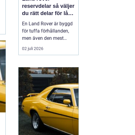
reservdelar så väljer
du rätt delar för lång
livslängd och trygg
En Land Rover är byggd
körning
för tuffa förhållanden,
men även den mest
robusta bilen slits med
02 juli 2026
tiden. Bromsar,
hjulupphängning,
packningar och
elektronik påverkas av år
av vardagskörning,
terräng och vägsalt. För
att bilen ska behålla sin
styrka och säkerh...