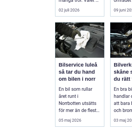
många tror. Valet av
området 
däck, när de byts
köra säk
02 juli 2026
09 juni 2
och hur de...
När väd..
Bilservice luleå
Bilverk
så tar du hand
skåne så väljer
om bilen i norr
du rätt
för din 
En bil som rullar
En bra b
året runt i
handlar
Norrbotten utsätts
att bara 
för mer än de flesta
och bro
fordon i övriga
För mång
05 maj 2026
03 maj 2
landet. Kyla, ...
avgörand