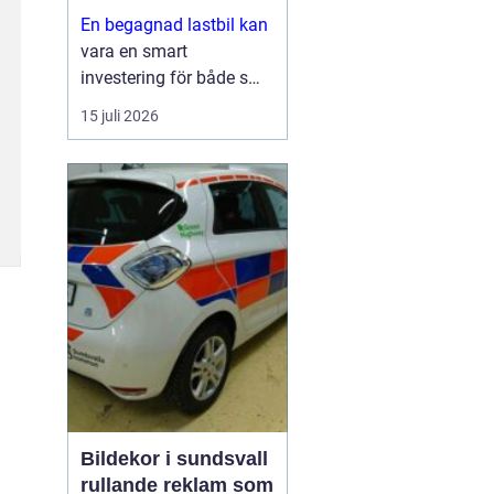
En begagnad lastbil kan
vara en smart
investering för både små
och stora företag. Du får
15 juli 2026
ofta mycket kapacitet
för pengarna, kortare
leveranstid och en bil
som redan visat vad den
går för i vardagen.
Sam...
Bildekor i sundsvall
rullande reklam som