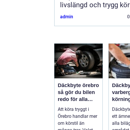
livslängd och trygg kö
admin
0
Däckbyte örebro
Däckby
så gör du bilen
varberg säk
redo för alla
körning
årstider
säsong
Att köra tryggt i
Däckbyte
Örebro handlar mer
ett ämne
om körstil än
alla bilä