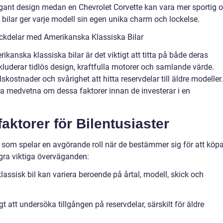
egant design medan en Chevrolet Corvette kan vara mer sportig 
bilar ger varje modell sin egen unika charm och lockelse.
ckdelar med Amerikanska Klassiska Bilar
rikanska klassiska bilar är det viktigt att titta på både deras
kluderar tidlös design, kraftfulla motorer och samlande värde.
ostnader och svårighet att hitta reservdelar till äldre modeller.
vara medvetna om dessa faktorer innan de investerar i en
ktorer för Bilentusiaster
rer som spelar en avgörande roll när de bestämmer sig för att köp
ågra viktiga överväganden:
assisk bil kan variera beroende på årtal, modell, skick och
gt att undersöka tillgången på reservdelar, särskilt för äldre