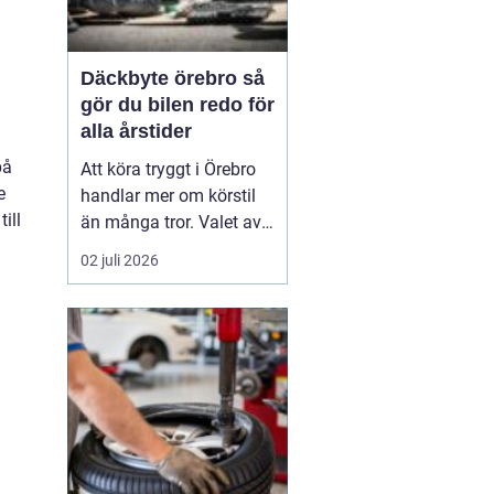
Däckbyte örebro så
gör du bilen redo för
alla årstider
på
Att köra tryggt i Örebro
e
handlar mer om körstil
ill
än många tror. Valet av
däck, när de byts och hur
02 juli 2026
de monteras spelar en
avgörande roll för
säkerheten. Vädret i
Närke skiftar snabbt,
med kalla vintrar, blöta
vårvägar och varma
sommardagar. För den
som...