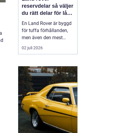
reservdelar så väljer
du rätt delar för lång
livslängd och trygg
En Land Rover är byggd
körning
för tuffa förhållanden,
ka
men även den mest
ad
robusta bilen slits med
02 juli 2026
tiden. Bromsar,
hjulupphängning,
packningar och
elektronik påverkas av år
av vardagskörning,
terräng och vägsalt. För
att bilen ska behålla sin
styrka och säkerh...