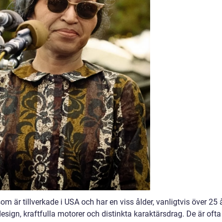
om är tillverkade i USA och har en viss ålder, vanligtvis över 25 å
esign, kraftfulla motorer och distinkta karaktärsdrag. De är ofta