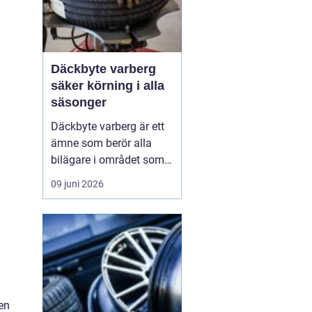
Däckbyte varberg
säker körning i alla
säsonger
Däckbyte varberg är ett
ämne som berör alla
bilägare i området som
vill köra säkert året om.
09 juni 2026
När vädret skiftar mellan
blöta höstdagar, isiga
vintervägar och torra
sommarvägar behöver
däcken alltid vara
anpassade för
underlaget. Ett
en
genomtänkt däckby...