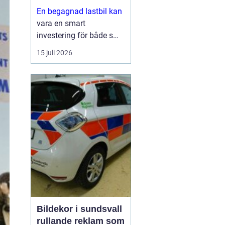
En begagnad lastbil kan
vara en smart
investering för både små
och stora företag. Du får
15 juli 2026
ofta mycket kapacitet
för pengarna, kortare
leveranstid och en bil
som redan visat vad den
går för i vardagen.
Sam...
Bildekor i sundsvall
rullande reklam som