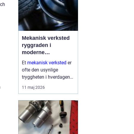
och
Mekanisk verksted
ryggraden i
moderne
maskinpark
Et
mekanisk verksted
er
ofte den usynlige
tryggheten i hverdagen
for både næringsliv og
a
11 maj 2026
privatpersoner. Når
maskiner stopper,
produksjon stanser eller
en gravemaskin står fast
på et anlegg, er ve...