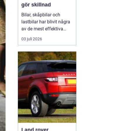
gör skillnad
Bilar, skåpbilar och
lastbilar har blivit några
av de mest effektiva
reklampelarna vi har i
03 juli 2026
vardagen. En
genomtänkt bildekor gör
att ett företag syns
överallt där fordonet rör
sig på E4:an, inne i
centrum, på
industriområdet eller
utanför kundens en...
Land rover