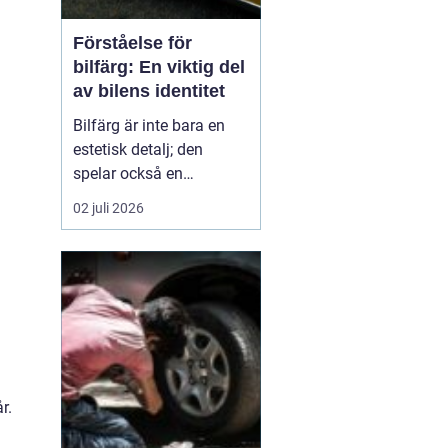
Förståelse för
bilfärg: En viktig del
av bilens identitet
Bilfärg är inte bara en
estetisk detalj; den
spelar också en
avgörande roll för bilens
02 juli 2026
övergripande identitet
och funktion. Den rätta
bilfärgen kan påverka
hur en bil uppfattas,
stärka dess mär...
r.