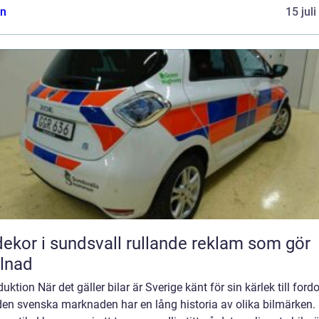
n
15 jul
r i sundsvall rullande reklam som gör
llnad
duktion När det gäller bilar är Sverige känt för sin kärlek till ford
en svenska marknaden har en lång historia av olika bilmärken. 