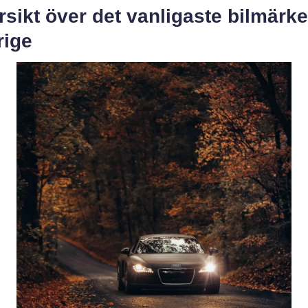
sikt över det vanligaste bilmärket
rige