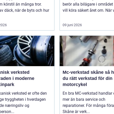
 körstil än många tror.
berör alla bilägare i område
av däck, när de byts och hur
vill köra säkert året om. När 
 2026
09 juni 2026
nisk verksted
Mc-verkstad skåne så hittar
raden i moderne
du rätt verkstad för din
inpark
motorcykel
anisk verksted er ofte den
En bra MC-verkstad handlar
ge tryggheten i hverdagen
mer än bara service och
de næringsliv og
reparationer. För många föra
person...
Skåne är verk...