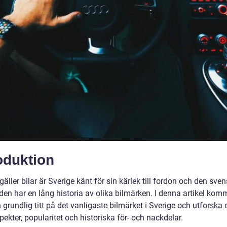
oduktion
gäller bilar är Sverige känt för sin kärlek till fordon och den sve
en har en lång historia av olika bilmärken. I denna artikel komm
n grundlig titt på det vanligaste bilmärket i Sverige och utforska
pekter, popularitet och historiska för- och nackdelar.