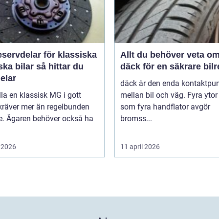
servdelar för klassiska
Allt du behöver veta o
bilar så hittar du
däck för en säkrare bil
delar
däck är den enda kontaktpu
lla en klassisk MG i gott
mellan bil och väg. Fyra ytor
kräver mer än regelbunden
som fyra handflator avgör
ce. Ägaren behöver också ha
bromss...
 2026
11 april 2026