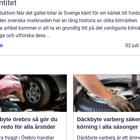
ntitet
duktion När det gäller bilar är Sverige känt för sin kärlek till ford
en svenska marknaden har en lång historia av olika bilmärken. 
 artikel kommer vi att ta en grundlig titt på det vanligaste bilmä
ge och utforska dess ...
n
02 jul
e örebro så gör du
Däckbyte varberg säker
 redo för alla årstider
körning i alla säsonger
ra tryggt i Örebro handlar
Däckbyte varberg är ett äm