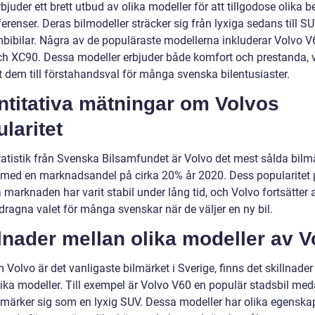
bjuder ett brett utbud av olika modeller för att tillgodose olika 
erenser. Deras bilmodeller sträcker sig från lyxiga sedans till SU
bibilar. Några av de populäraste modellerna inkluderar Volvo V
h XC90. Dessa modeller erbjuder både komfort och prestanda, v
t dem till förstahandsval för många svenska bilentusiaster.
ntitativa mätningar om Volvos
laritet
tatistik från Svenska Bilsamfundet är Volvo det mest sålda bilmä
 med en marknadsandel på cirka 20% år 2020. Dess popularitet
marknaden har varit stabil under lång tid, och Volvo fortsätter a
dragna valet för många svenskar när de väljer en ny bil.
lnader mellan olika modeller av V
Volvo är det vanligaste bilmärket i Sverige, finns det skillnade
lika modeller. Till exempel är Volvo V60 en populär stadsbil me
märker sig som en lyxig SUV. Dessa modeller har olika egenska