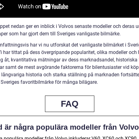
ippet nedan ger en inblick i Volvos senaste modeller och deras u
per som har gjort dem till Sveriges vanligaste bilmärke.
attningsvis har vi nu utforskat det vanligaste bilmärket i Sveri
i har tittat på dess övergripande popularitet, olika modeller och
sig åt, kvantitativa mätningar av dess marknadsandel, historiska 
ar samt de mest avgörande faktorerna för bilentusiaster vid köp 
 långvariga historia och starka ställning på marknaden fortsätt
a Sveriges favoritbilmärke för många bilägare.
FAQ
d är några populära modeller från Volv
a populära modeller från Volvo inkluderar V60, XC60 och XC90.