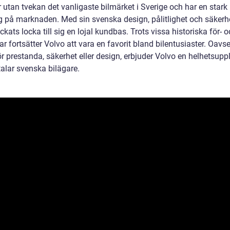
 utan tvekan det vanligaste bilmärket i Sverige och har en stark
ng på marknaden. Med sin svenska design, pålitlighet och säkerh
ckats locka till sig en lojal kundbas. Trots vissa historiska för- 
r fortsätter Volvo att vara en favorit bland bilentusiaster. Oavs
ör prestanda, säkerhet eller design, erbjuder Volvo en helhetsupp
talar svenska bilägare.