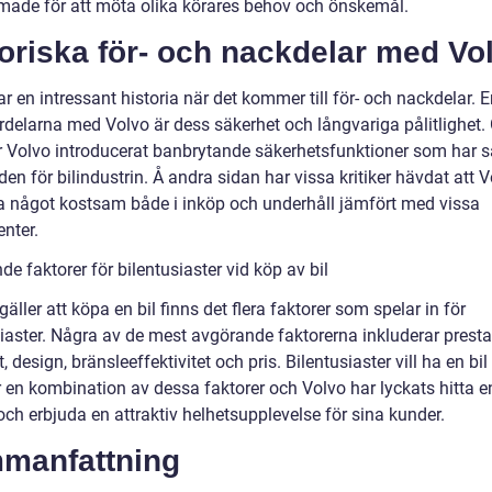
rmade för att möta olika körares behov och önskemål.
oriska för- och nackdelar med Vo
r en intressant historia när det kommer till för- och nackdelar. 
ördelarna med Volvo är dess säkerhet och långvariga pålitlighet
r Volvo introducerat banbrytande säkerhetsfunktioner som har s
en för bilindustrin. Å andra sidan har vissa kritiker hävdat att 
a något kostsam både i inköp och underhåll jämfört med vissa
nter.
e faktorer för bilentusiaster vid köp av bil
gäller att köpa en bil finns det flera faktorer som spelar in för
siaster. Några av de mest avgörande faktorerna inkluderar prest
, design, bränsleeffektivitet och pris. Bilentusiaster vill ha en bi
r en kombination av dessa faktorer och Volvo har lyckats hitta e
ch erbjuda en attraktiv helhetsupplevelse för sina kunder.
manfattning