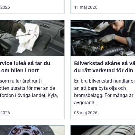
 2026
11 maj 2026
ce luleå så tar du
Bilverkstad skåne så väljer
om bilen i norr
du rätt verkstad för din 
 som rullar året runt i
En bra bilverkstad handlar 
tten utsätts för mer än de
än att bara byta olja och
 fordon i övriga landet. Kyla,
bromsbelägg. För många är 
avgörand...
 2026
03 maj 2026