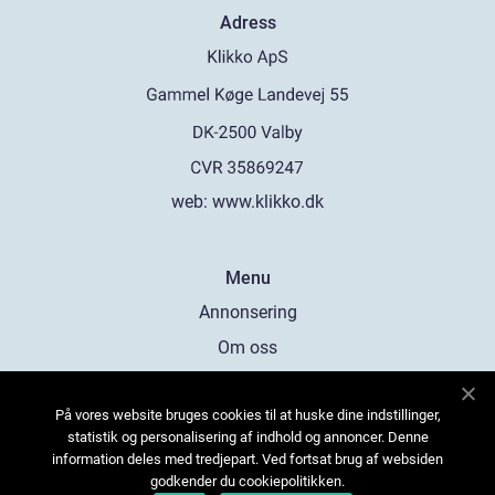
Adress
web:
www.klikko.dk
Menu
Annonsering
Om oss
Cookies
På vores website bruges cookies til at huske dine indstillinger,
Kontakta oss
statistik og personalisering af indhold og annoncer. Denne
Sitemap
information deles med tredjepart. Ved fortsat brug af websiden
godkender du cookiepolitikken.