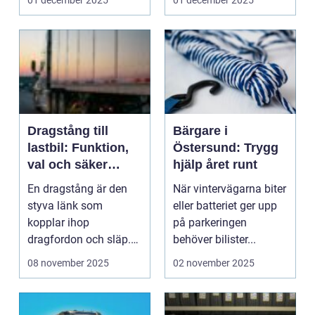
01 december 2025
01 december 2025
Dragstång till
Bärgare i
lastbil: Funktion,
Östersund: Trygg
val och säker
hjälp året runt
användning
En dragstång är den
När vintervägarna biter
styva länk som
eller batteriet ger upp
kopplar ihop
på parkeringen
dragfordon och släp.
behöver bilister...
Den ö...
08 november 2025
02 november 2025