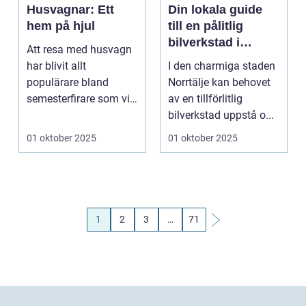
Husvagnar: Ett
Din lokala guide
hem på hjul
till en pålitlig
bilverkstad i
Att resa med husvagn
Norrtälje
har blivit allt
I den charmiga staden
populärare bland
Norrtälje kan behovet
semesterfirare som vill
av en tillförlitlig
ha flexibiliteten...
bilverkstad uppstå o...
01 oktober 2025
01 oktober 2025
1
2
3
…
71