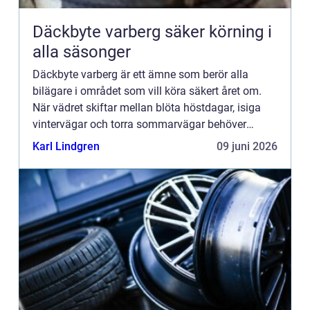
Däckbyte varberg säker körning i
alla säsonger
Däckbyte varberg är ett ämne som berör alla
bilägare i området som vill köra säkert året om.
När vädret skiftar mellan blöta höstdagar, isiga
vintervägar och torra sommarvägar behöver
däcken alltid vara anpassade för underlaget. Ett
Karl Lindgren
09 juni 2026
genomtänkt däckby...