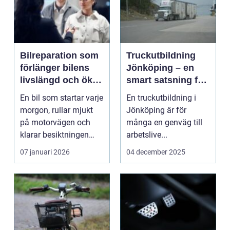
Bilreparation som
Truckutbildning
förlänger bilens
Jönköping – en
livslängd och ökar
smart satsning för
säkerheten
jobb och säkerhet
En bil som startar varje
En truckutbildning i
morgon, rullar mjukt
Jönköping är för
på motorvägen och
många en genväg till
klarar besiktningen
arbetslive...
utan ...
07 januari 2026
04 december 2025