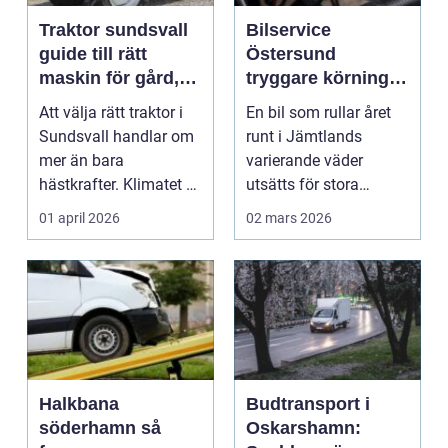
Traktor sundsvall
Bilservice
guide till rätt
Östersund
maskin för gård,
tryggare körning i
skog och
jämtländskt klimat
Att välja rätt traktor i
En bil som rullar året
entreprenad
Sundsvall handlar om
runt i Jämtlands
mer än bara
varierande väder
hästkrafter. Klimatet är
utsätts för stora
tufft, vintrarna ...
påfrestningar. Kalla
01 april 2026
02 mars 2026
vint...
Halkbana
Budtransport i
söderhamn så
Oskarshamn: