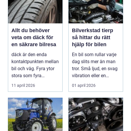
Allt du behöver
Bilverkstad tierp
veta om däck för
så hittar du rätt
en säkrare bilresa
hjälp för bilen
däck är den enda
En bil som rullar varje
kontaktpunkten mellan
dag slits mer än man
bil och väg. Fyra ytor
tror. Små ljud, en svag
stora som fyra
vibration eller en
handflator avgör
varningslamp...
11 april 2026
01 april 2026
bromss...