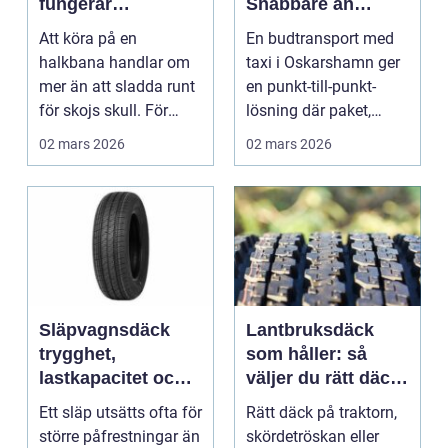
fungerar
Snabbare än
riskutbildningen i
vanlig frakt
Att köra på en
En budtransport med
praktiken
halkbana handlar om
taxi i Oskarshamn ger
mer än att sladda runt
en punkt-till-punkt-
för skojs skull. För
lösning där paket,
många är riskutbildni...
dokument ...
02 mars 2026
02 mars 2026
Släpvagnsdäck
Lantbruksdäck
trygghet,
som håller: så
lastkapacitet och
väljer du rätt däck
rätt val för varje
till gårdens
Ett släp utsätts ofta för
Rätt däck på traktorn,
släp
maskiner
större påfrestningar än
skördetröskan eller