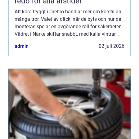
redo för alla årstider
Att köra tryggt i Örebro handlar mer om körstil än
många tror. Valet av däck, när de byts och hur de
monteras spelar en avgörande roll för säkerheten.
Vädret i Närke skiftar snabbt, med kalla vintrar,
blöta vårvägar och varma sommardagar. För den
admin
02 juli 2026
som...