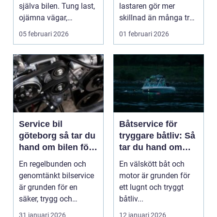
själva bilen. Tung last,
lastaren gör mer
ojämna vägar,
skillnad än många tror.
stillaståen...
Däckens mönster,...
05 februari 2026
01 februari 2026
Service bil
Båtservice för
göteborg så tar du
tryggare båtliv: Så
hand om bilen för
tar du hand om
säker och hållbar
motor och båt året
En regelbunden och
En välskött båt och
körning
runt
genomtänkt bilservice
motor är grunden för
är grunden för en
ett lugnt och tryggt
säker, trygg och
båtliv...
ekonomisk vardag på
31 januari 2026
12 januari 2026