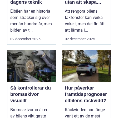
dagens teknik
utan att skapa
ränder
Elbilen har en historia
Att rengöra bilens
som sträcker sig över
takfönster kan verka
mer än hundra år, men
enkelt, men det är lätt
bilden av t...
att lämna i...
02 december 2025
02 december 2025
Så kontrollerar du
Hur påverkar
bromsskivor
framtidsprognoser
visuellt
elbilens räckvidd?
Bromsskivorna är en
Räckvidden har länge
av bilens viktigaste
varit ett av de mest