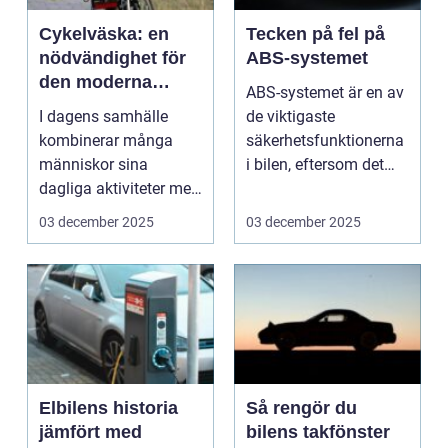
Cykelväska: en
Tecken på fel på
nödvändighet för
ABS-systemet
den moderna
ABS-systemet är en av
cyklisten
I dagens samhälle
de viktigaste
kombinerar många
säkerhetsfunktionerna
människor sina
i bilen, eftersom det
dagliga aktiviteter med
hjälp...
en aktiv l...
03 december 2025
03 december 2025
Elbilens historia
Så rengör du
jämfört med
bilens takfönster