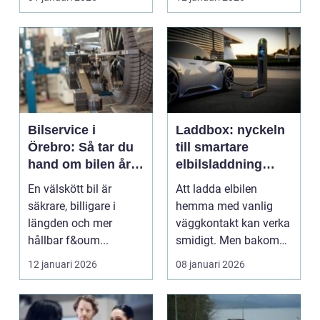
väga...
Bilservice i
Laddbox: nyckeln
Örebro: Så tar du
till smartare
hand om bilen året
elbilsladdning
runt
hemma
En välskött bil är
Att ladda elbilen
säkrare, billigare i
hemma med vanlig
längden och mer
väggkontakt kan verka
hållbar f&oum...
smidigt. Men bakom
enkelheten döl...
12 januari 2026
08 januari 2026