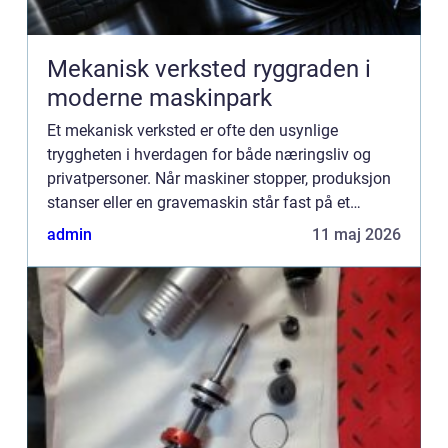
Mekanisk verksted ryggraden i
moderne maskinpark
Et mekanisk verksted er ofte den usynlige
tryggheten i hverdagen for både næringsliv og
privatpersoner. Når maskiner stopper, produksjon
stanser eller en gravemaskin står fast på et
anlegg, er verkstedet stedet som får hjulene i gang
admin
11 maj 2026
igjen. Her kombi...